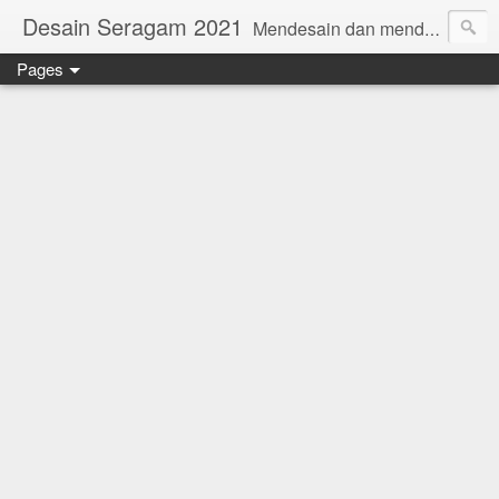
Desain Seragam 2021
Mendesain dan mendesain ulang SERAGAM KERJA 2018 www.rumahjahit.com
Pages