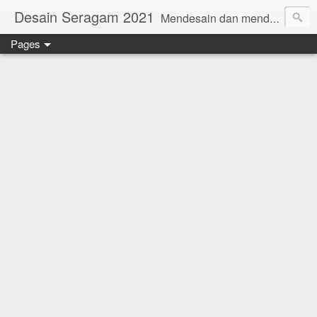
Desain Seragam 2021
Mendesain dan mendesain ulang SERAGAM KERJA 2018 www.rumahjahit.com
Pages