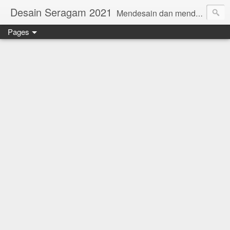
Desain Seragam 2021
Mendesain dan mendesain ulang SERAGAM KERJA 2018 www.rumahjahit.com
Pages