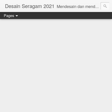
Desain Seragam 2021
Mendesain dan mendesain ulang SERAGAM KERJA 2018 www.rumahjahit.com
Pages