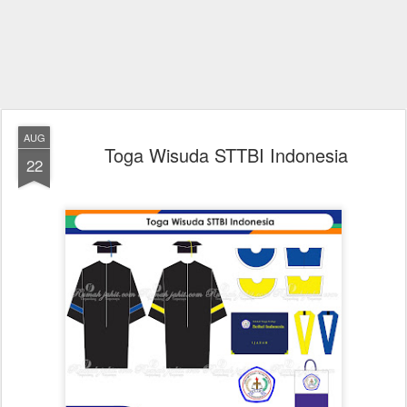
AUG
Toga Wisuda STTBI Indonesia
22