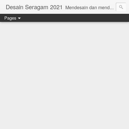
Desain Seragam 2021
Mendesain dan mendesain ulang SERAGAM KERJA 2018 www.rumahjahit.com
Pages