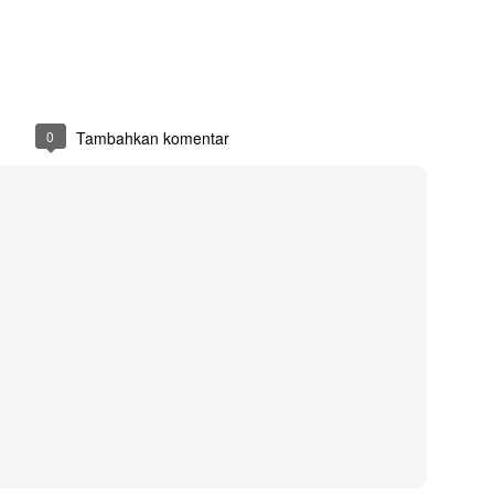
Medali : bahan full logamkuningan, logo emboss model gantung
Ukuran : Ukuran yang dipakai adalah Standard Toga wisuda
Diposting
23rd August 2021
oleh
DesainRJ
0
Tambahkan komentar
0
Tambahkan komentar