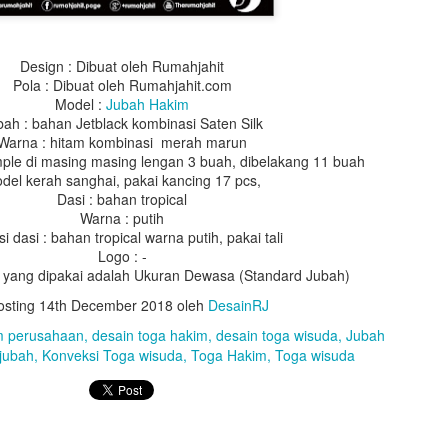
Design : Dibuat oleh Rumahjahit
Pola : Dibuat oleh Rumahjahit.com
Model :
Jubah Hakim
bah : bahan Jetblack kombinasi Saten Silk
Warna : hitam kombinasi merah marun
mple di masing masing lengan 3 buah, dibelakang 11 buah
del kerah sanghai, pakai kancing 17 pcs,
Dasi : bahan tropical
Warna : putih
Design : Dibuat oleh Rumahjahit
si dasi : bahan tropical warna putih, pakai tali
Pola : Dibuat oleh Rumahjahit.com
Logo : -
Model :
Toga Wisuda
 yang dipakai adalah Ukuran Dewasa (Standard Jubah)
 : Bahan BestWay, Warna Hitam (10), Lipitan 1 dipunggung kedalama
osting
14th December 2018
oleh
DesainRJ
lipitan 2 dada kana kiri kedalaman 2cm.
 : bahan saten warna merah (21c), Lebar list tengah 16cm, lebar list
m perusahaan
desain toga hakim
desain toga wisuda
Jubah
 melingkar, lebar 50cm, Leher 18cm, Lebar kerah 16cm, warna merah (
jubah
Konveksi Toga wisuda
Toga Hakim
Toga wisuda
(49b) dan biru dirasat
 Warna putih list pita warna merah (21c), hijau (06b), dan biru dirasat,
gantung
 bentuk segi lima, sisi 20cm, pakai bandul, tinggi songko 10cm, karto
ing tali topi waran orange, biru, dan juga perpaduan merah biru dan h