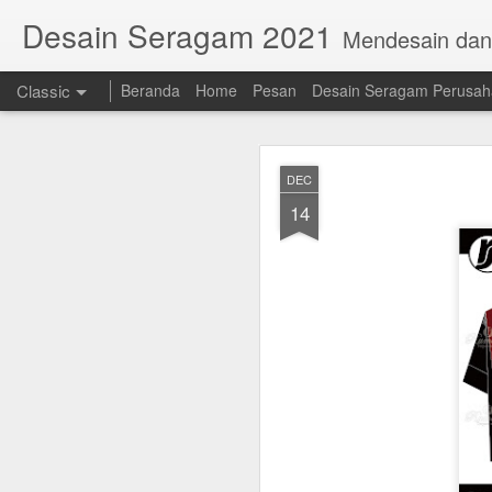
Desain Seragam 2021
Mendesain da
Classic
Beranda
Home
Pesan
Desain Seragam Perusa
DEC
14
AUG
23