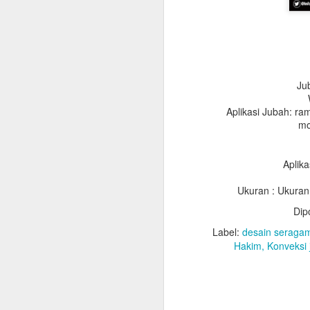
Ju
Aplikasi Jubah: ra
mo
Aplika
Ukuran : Ukuran
Jubah
Dip
List Jubah
Label:
desain seraga
Slaber : Bahan saten,
Hakim
Konveksi 
Kalung : Bahan saten,
Topi : Bahan Bestway
kun