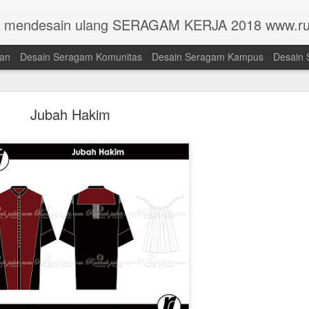
n mendesain ulang SERAGAM KERJA 2018 www.ru
han
Desain Seragam Komunitas
Desain Seragam Kampus
Desain 
Jubah Hakim
Toga Universitas Pembangunan Jaya