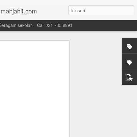
mahjahit.com
Seragam sekolah
Call 021 735 6891