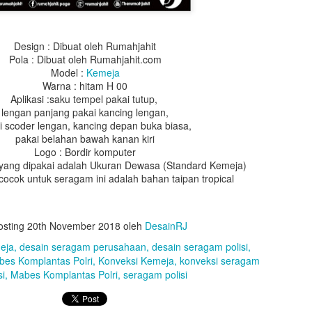
Design : Dibuat oleh Rumahjahit
Pola : Dibuat oleh Rumahjahit.com
Model :
Kemeja
Warna : hitam H 00
Aplikasi :saku tempel pakai tutup,
lengan panjang pakai kancing lengan,
i scoder lengan, kancing depan buka biasa,
pakai belahan bawah kanan kiri
Logo : Bordir komputer
Design : Dibuat oleh Rumahjahit
 yang dipakai adalah Ukuran Dewasa (Standard Kemeja)
Pola : Dibuat oleh Rumahjahit.com
cocok untuk seragam ini adalah bahan taipan tropical
Model :
Toga Wisuda
 : Bahan BestWay, Warna Hitam (10), Lipitan 1 dipunggung kedalama
lipitan 2 dada kana kiri kedalaman 2cm.
osting
20th November 2018
oleh
DesainRJ
 : bahan saten warna merah (21c), Lebar list tengah 16cm, lebar list
 melingkar, lebar 50cm, Leher 18cm, Lebar kerah 16cm, warna merah (
eja
desain seragam perusahaan
desain seragam polisi
(49b) dan biru dirasat
es Komplantas Polri
Konveksi Kemeja
konveksi seragam
 Warna putih list pita warna merah (21c), hijau (06b), dan biru dirasat,
si
Mabes Komplantas Polri
seragam polisi
gantung
 bentuk segi lima, sisi 20cm, pakai bandul, tinggi songko 10cm, karto
ing tali topi waran orange, biru, dan juga perpaduan merah biru dan h