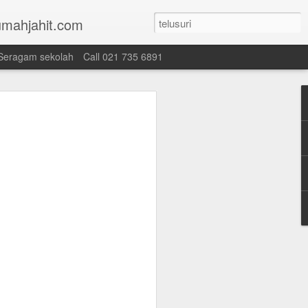
mahjahit.com
Seragam sekolah
Call 021 735 6891