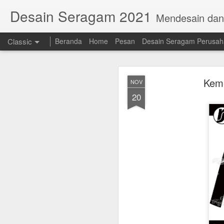
Desain Seragam 2021
Mendesain da
Classic
Beranda
Home
Pesan
Desain Seragam Perusa
Keme
NOV
20
AUG
23