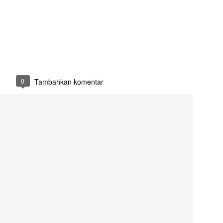
Medali : bahan full logamkuningan, logo emboss model gantung
Ukuran : Ukuran yang dipakai adalah Standard Toga wisuda
Diposting
23rd August 2021
oleh
DesainRJ
0
Tambahkan komentar
0
Tambahkan komentar
Kemeja PT. Wargi Santosa