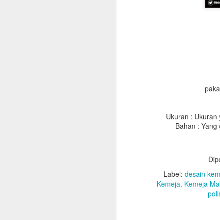
paka
Ukuran : Ukuran
Bahan : Yang 
Jubah
Dip
List Jubah
Slaber : Bahan saten,
Label:
desain kem
Kemeja
Kemeja Mab
Kalung : Bahan saten,
poli
Topi : Bahan Bestway
kun