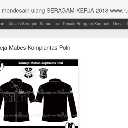
n mendesain ulang SERAGAM KERJA 2018 www.ru
han
Desain Seragam Komunitas
Desain Seragam Kampus
Desain 
ja Mabes Komplantas Polri
Toga Universitas Pembangunan Jaya