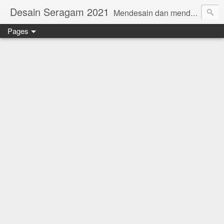
Desain Seragam 2021
Mendesain dan mendesain ulang SERAGAM KERJA 2018 www.rumahjahit.com
Pages