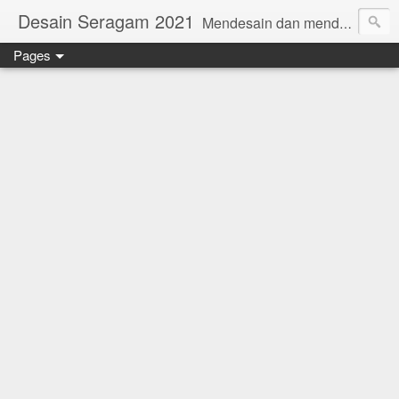
Desain Seragam 2021
Mendesain dan mendesain ulang SERAGAM KERJA 2018 www.rumahjahit.com
Pages