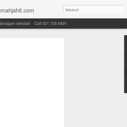
mahjahit.com
Seragam sekolah
Call 021 735 6891