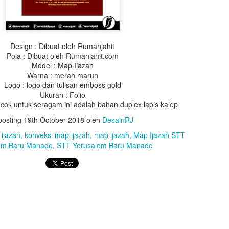
Design : Dibuat oleh Rumahjahit
Pola : Dibuat oleh Rumahjahit.com
Model : Map Ijazah
Warna : merah marun
Logo : logo dan tulisan emboss gold
Ukuran : Folio
cok untuk seragam ini adalah bahan duplex lapis kalep
Design : Dibuat oleh Rumahjahit
posting
19th October 2018
oleh
DesainRJ
Pola : Dibuat oleh Rumahjahit.com
ijazah
konveksi map ijazah
map ijazah
Map Ijazah STT
Model :
Toga Wisuda
em Baru Manado
STT Yerusalem Baru Manado
 : Bahan BestWay, Warna Hitam (10), Lipitan 1 dipunggung kedalama
lipitan 2 dada kana kiri kedalaman 2cm.
 : bahan saten warna merah (21c), Lebar list tengah 16cm, lebar list
 melingkar, lebar 50cm, Leher 18cm, Lebar kerah 16cm, warna merah (
(49b) dan biru dirasat
 Warna putih list pita warna merah (21c), hijau (06b), dan biru dirasat,
gantung
 bentuk segi lima, sisi 20cm, pakai bandul, tinggi songko 10cm, karto
ing tali topi waran orange, biru, dan juga perpaduan merah biru dan h