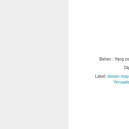
Bahan : Yang co
Di
Label:
desain map 
Yerusal
Jubah
List Jubah
Slaber : Bahan saten,
Kalung : Bahan saten,
Topi : Bahan Bestway
kun