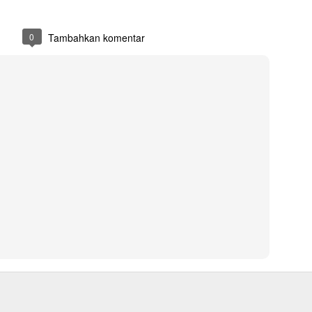
Medali : bahan full logamkuningan, logo emboss model gantung
Ukuran : Ukuran yang dipakai adalah Standard Toga wisuda
0
Tambahkan komentar
Diposting
23rd August 2021
oleh
DesainRJ
0
Tambahkan komentar
Kemeja PT. Wargi Santosa