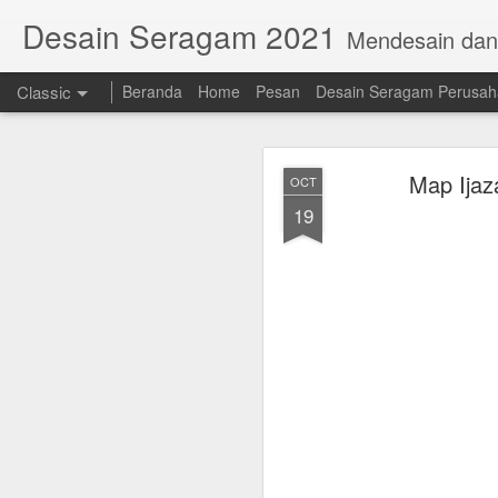
Desain Seragam 2021
Mendesain da
Classic
Beranda
Home
Pesan
Desain Seragam Perusa
Map Ija
OCT
19
AUG
23