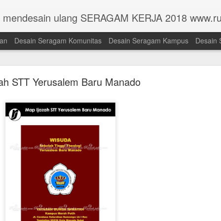
n mendesain ulang SERAGAM KERJA 2018 www.ru
han
Desain Seragam Komunitas
Desain Seragam Kampus
Desain 
zah STT Yerusalem Baru Manado
Toga Universitas Pembangunan Jaya