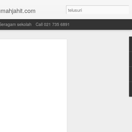
mahjahit.com
Seragam sekolah
Call 021 735 6891