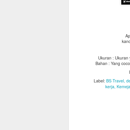
Ap
kanc
Ukuran : Ukuran
Bahan : Yang cocok
Label:
BS Travel
d
Jubah
kerja
Kemej
List Jubah
Slaber : Bahan saten,
Kalung : Bahan saten,
Topi : Bahan Bestway
kun