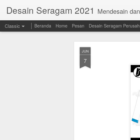
Desain Seragam 2021
Mendesain da
Classic
Beranda
Home
Pesan
Desain Seragam Perusa
JUN
7
AUG
23