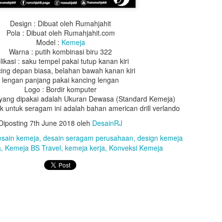
Design : Dibuat oleh Rumahjahit
Pola : Dibuat oleh Rumahjahit.com
Model :
Kemeja
Warna : putih kombinasi biru 322
likasi : saku tempel pakai tutup kanan kiri
ing depan biasa, belahan bawah kanan kiri
lengan panjang pakai kancing lengan
Logo : Bordir komputer
 yang dipakai adalah Ukuran Dewasa (Standard Kemeja)
 untuk seragam ini adalah bahan american drill verlando
Design : Dibuat oleh Rumahjahit
Diposting
7th June 2018
oleh
DesainRJ
Pola : Dibuat oleh Rumahjahit.com
Model :
Toga Wisuda
esain kemeja
desain seragam perusahaan
design kemeja
 : Bahan BestWay, Warna Hitam (10), Lipitan 1 dipunggung kedalama
a
Kemeja BS Travel
kemeja kerja
Konveksi Kemeja
lipitan 2 dada kana kiri kedalaman 2cm.
 : bahan saten warna merah (21c), Lebar list tengah 16cm, lebar list
 melingkar, lebar 50cm, Leher 18cm, Lebar kerah 16cm, warna merah (
(49b) dan biru dirasat
 Warna putih list pita warna merah (21c), hijau (06b), dan biru dirasat,
gantung
 bentuk segi lima, sisi 20cm, pakai bandul, tinggi songko 10cm, karto
ing tali topi waran orange, biru, dan juga perpaduan merah biru dan h