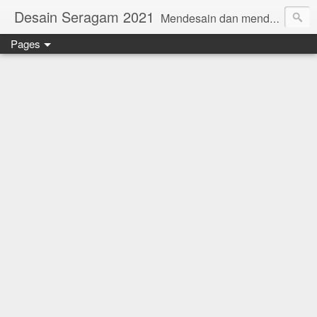
Desain Seragam 2021
Mendesain dan mendesain ulang SERAGAM KERJA 2018 www.rumahjahit.com
Pages