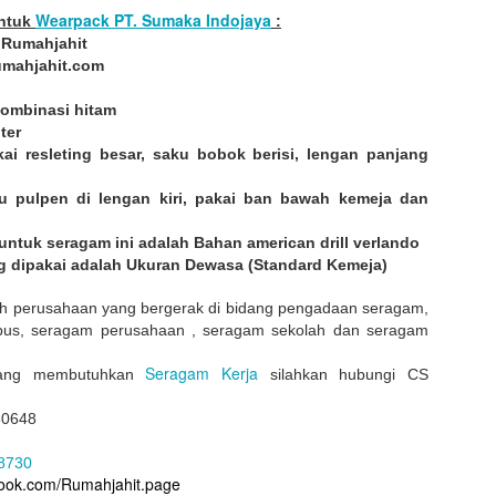
Medali : bahan full logamkuningan, logo emboss model gantung
Wearpack PT. Sumaka Indojaya
untuk
:
Ukuran : Ukuran yang dipakai adalah Standard Toga wisuda
h Rumahjahit
Rumahjahit.com
Diposting
23rd August 2021
oleh
DesainRJ
kombinasi hitam
ter
kai resleting besar, saku bobok berisi, lengan panjang
0
Tambahkan komentar
ku pulpen di lengan kiri, pakai ban bawah kemeja dan
untuk seragam ini adalah Bahan american drill verlando
g dipakai adalah Ukuran Dewasa (Standard Kemeja)
Kemeja PT. Wargi Santosa
h perusahaan yang bergerak di bidang pengadaan seragam,
pus, seragam perusahaan , seragam sekolah dan seragam
Seragam Kerja
dang membutuhkan
silahkan hubungi CS
30648
8730
book.com/Rumahjahit.page