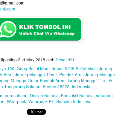
it@gmail.com
ahit.com
Design : Dibuat oleh Rumahjahit
Pola : Dibuat oleh
Rumahjahit.com
Diposting
2nd May 2018
oleh
DesainRJ
Model : Kemeja
aya 120, Gang Baitul Maal, depan SDIP Baitul Maal, Jurang
Bahan Verlando Tropical Warna Abu-abu (26) & List Merah (19)
k Aren, Jurang Manggu Timur, Pondok Aren Jurang Manggu
Kancing tutup, Pakai Saku Depan Bobok ( Kanan Kiri )
urang Manggu Timur Pondok Aren, Jurang Manggu Tim., Pd.
Kerah biasa, Logo bordir langsung
ta Tangerang Selatan, Banten 15222, Indonesia
Belahan kanan kiri, Saku pulpen di lengan kiri
Scoder lengan
am perusahaan
Design Kemeja
Konveksi Kemeja
seragam
Ukuran: S-XXL
an
Wearpack
Wearpack PT. Sumaka Indo Jaya
Diposting
23rd August 2021
oleh
DesainRJ
0