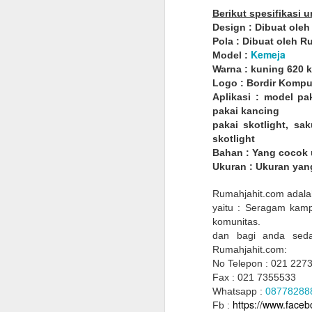
Berikut spesifikasi 
Design : Dibuat ole
Pola : Dibuat oleh 
Kemeja
Model :
Warna : kuning 620 
Logo : Bordir Kompu
Aplikasi : model pa
pakai kancing
pakai skotlight, sa
skotlight
Bahan : Yang cocok 
Ukuran : Ukuran yan
AUG
Rumahjahit.com adala
23
yaitu : Seragam kam
komunitas.
dan bagi anda se
Rumahjahit.com:
No Telepon : 021 227
Fax : 021 7355533
Whatsapp :
08778288
https://www.face
Fb :