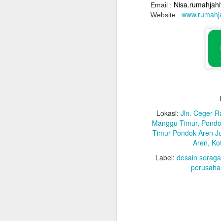
Nisa.rumahjah
Email :
www.rumahj
Website :
Lokasi:
Jln. Ceger R
Manggu Timur, Pondo
Timur Pondok Aren J
Aren, Ko
Label:
desain serag
perusaha