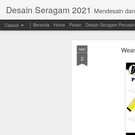
Desain Seragam 2021
Mendesain da
Classic
Beranda
Home
Pesan
Desain Seragam Perusa
Wear
MAY
2
AUG
23