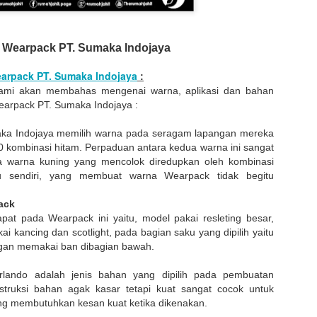
Wearpack PT. Sumaka Indojaya
arpack PT. Sumaka Indojaya
:
i kami akan membahas mengenai warna, aplikasi dan bahan
earpack PT. Sumaka Indojaya :
ka Indojaya memilih warna pada seragam lapangan mereka
0 kombinasi hitam. Perpaduan antara kedua warna ini sangat
Design : Dibuat oleh Rumahjahit
a warna kuning yang mencolok diredupkan oleh kombinasi
tu sendiri, yang membuat warna Wearpack tidak begitu
Pola : Dibuat oleh Rumahjahit.com
Model :
Toga Wisuda
ack
 : Bahan BestWay, Warna Hitam (10), Lipitan 1 dipunggung kedalama
lipitan 2 dada kana kiri kedalaman 2cm.
apat pada Wearpack ini yaitu, model pakai resleting besar,
 : bahan saten warna merah (21c), Lebar list tengah 16cm, lebar list
i kancing dan scotlight, pada bagian saku yang dipilih yaitu
 melingkar, lebar 50cm, Leher 18cm, Lebar kerah 16cm, warna merah (
ngan memakai ban dibagian bawah.
(49b) dan biru dirasat
 Warna putih list pita warna merah (21c), hijau (06b), dan biru dirasat,
erlando adalah jenis bahan yang dipilih pada pembuatan
gantung
struksi bahan agak kasar tetapi kuat sangat cocok untuk
 bentuk segi lima, sisi 20cm, pakai bandul, tinggi songko 10cm, karto
g membutuhkan kesan kuat ketika dikenakan.
ing tali topi waran orange, biru, dan juga perpaduan merah biru dan h