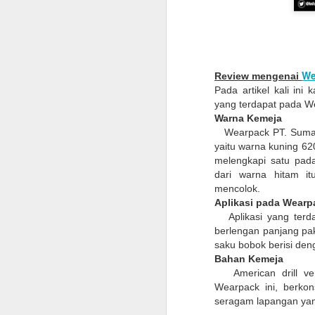
We
Review mengenai
Pada artikel kali in
yang terdapat pada W
Warna Kemeja
Wearpack PT. Suma
yaitu warna kuning 62
melengkapi satu pad
dari warna hitam i
mencolok.
Aplikasi pada Wearp
Jubah
Aplikasi yang terd
List Jubah
berlengan panjang paka
Slaber : Bahan saten,
saku bobok berisi de
Bahan Kemeja
Kalung : Bahan saten,
American drill v
Wearpack ini, berkon
Topi : Bahan Bestway
seragam lapangan yan
kun