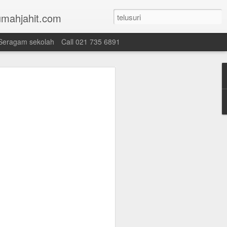
mahjahit.com
Seragam sekolah
Call 021 735 6891