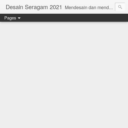
Desain Seragam 2021
Mendesain dan mendesain ulang SERAGAM KERJA 2018 www.rumahjahit.com
Pages