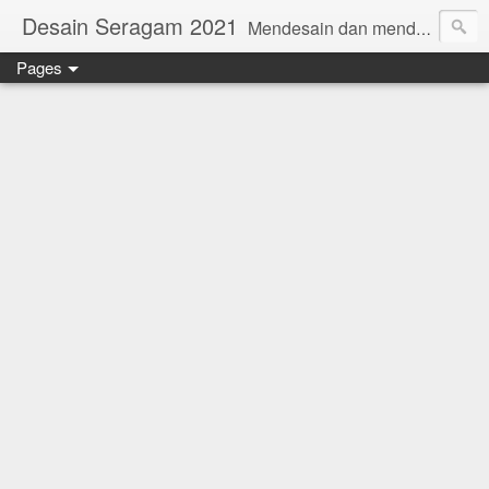
Desain Seragam 2021
Mendesain dan mendesain ulang SERAGAM KERJA 2018 www.rumahjahit.com
Pages