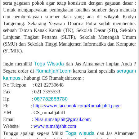
serta gagasan pokok agar tetap konsisten dengan gagasan dasar :
Untuk mengupayakan peningkatan kualitas sumber daya manusia
dan pemberdayaan sumber data yang ada di wilayah Kodya
Tangerang. Sekarang Yayasan Dharma Putra sudah membentuk
sebuah Taman Kanak-Kanak (TK), Sekolah Dasar (SD), Sekolah
Lanjutan Tingkat Pertama (SLTP), Sekolah Menengah Umum
(SMU) dan Sekolah Tinggi Manajemen Informatika dan Komputer
(STMIK).
Toga Wisuda
Ingin memiliki
dan Jas Almamater impian Anda ?
Rumahjahit.com
seragam
Segera order di
karena kami spesialis
kampus
.. hubungi CS Rumahjahit.com :
No Telepon : 021 22730648
Fax : 021 7355533
087782888730
Hp :
Fb :
https://www.facebook.com/Rumahjahit.page
YM : CS_rumahjahit1
Email :
Nisa.rumahjahit@gmail.com
Website :
www.rumahjahit.com
Toga wisuda
Tunggu apalagi segera Miliki
dan Jas Almamater