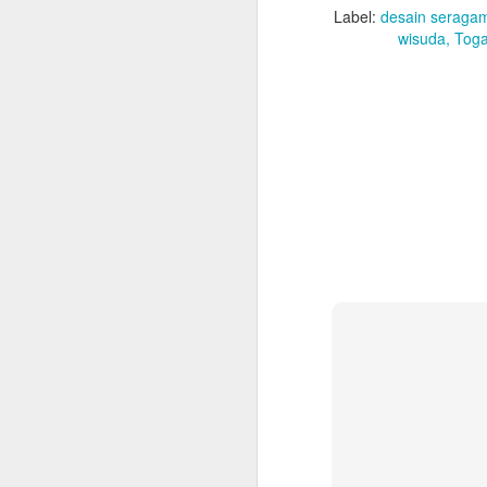
Label:
desain seraga
wisuda
Toga
AUG
23