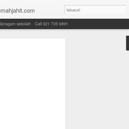
mahjahit.com
Seragam sekolah
Call 021 735 6891