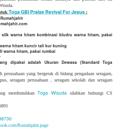
Medali : bahan full logamkuningan, logo emboss model gantung
Wisuda.
Ukuran : Ukuran yang dipakai adalah Standard Toga wisuda
Toga GBI Praise Revival For Jesus
untuk
:
h Rumahjahit
Diposting
23rd August 2021
oleh
DesainRJ
Rumahjahit.com
a
 silk warna hitam kombinasi bludru warna hitam, pakai
0
Tambahkan komentar
warna hitam kuncir tali kur kuning
l warna hitam, pakai rumbai
r
ang dipakai adalah Ukuran Dewasa (Standard Toga
h perusahaan yang bergerak di bidang pengadaan seragam,
Kemeja PT. Wargi Santosa
pus, seragam perusahaan , seragam sekolah dan seragam
Toga Wisuda
ang membutuhkan
silahkan hubungi CS
6891
88730
book.com/Rumahjahit.page