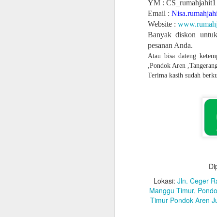
YM : CS_rumahjahit1
Email :
Nisa.rumahja
Website :
www.rumahj
Banyak diskon untuk
pesanan Anda.
Atau bisa dateng kete
,Pondok Aren ,Tangerang
Terima kasih sudah berk
Di
Lokasi:
Jln. Ceger R
Manggu Timur, Pondo
Timur Pondok Aren J