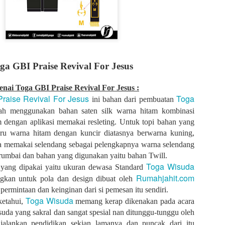
ga GBI Praise Revival For Jesus
nai Toga GBI Praise Revival For Jesus :
raise Revival For Jesus
Toga
ini bahan dari pembuatan
Design : Dibuat oleh Rumahjahit
ah menggunakan bahan saten silk warna hitam kombinasi
 dengan aplikasi memakai resleting. Untuk topi bahan yang
Pola : Dibuat oleh Rumahjahit.com
udru warna hitam dengan kuncir diatasnya berwarna kuning,
Model :
Toga Wisuda
a memakai selendang sebagai pelengkapnya warna selendang
 : Bahan BestWay, Warna Hitam (10), Lipitan 1 dipunggung kedalama
lipitan 2 dada kana kiri kedalaman 2cm.
 rumbai dan bahan yang digunakan yaitu bahan Twill.
 : bahan saten warna merah (21c), Lebar list tengah 16cm, lebar list
Toga Wisuda
yang dipakai yaitu ukuran dewasa Standard
 melingkar, lebar 50cm, Leher 18cm, Lebar kerah 16cm, warna merah (
Rumahjahit.com
kan untuk pola dan design dibuat oleh
(49b) dan biru dirasat
ermintaan dan keinginan dari si pemesan itu sendiri.
 Warna putih list pita warna merah (21c), hijau (06b), dan biru dirasat,
Toga Wisuda
ketahui,
memang kerap dikenakan pada acara
gantung
 bentuk segi lima, sisi 20cm, pakai bandul, tinggi songko 10cm, karto
suda yang sakral dan sangat spesial nan ditunggu-tunggu oleh
ing tali topi waran orange, biru, dan juga perpaduan merah biru dan h
njalankan pendidikan sekian lamanya dan puncak dari itu