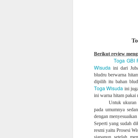
To
Berikut review menge
Toga GBI P
Wisuda
ini dari Jub
bludru berwarna hitam
dipilih itu bahan bl
Toga Wisuda
ini jug
Jubah
ini warna hitam pakai
List Jubah
Untuk ukuran 
Slaber : Bahan saten,
pada umumnya sedang
dengan menyesuaikan p
Kalung : Bahan saten,
Seperti yang sudah di
Topi : Bahan Bestway
resmi yaitu Prosesi Wi
kun
siapapun setelah me