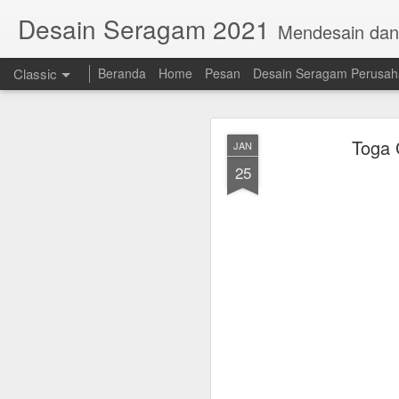
Desain Seragam 2021
Mendesain da
Classic
Beranda
Home
Pesan
Desain Seragam Perusa
Toga 
JAN
25
AUG
23