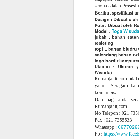
semua adalah Prosesi 
Berikut spesifikasi 
Design : Dibuat ole
Pola : Dibuat oleh 
Model :
Toga Wisud
jubah : bahan saten
resleting
topi L bahan bludru 
selendang bahan twil
logo bordir kompute
Ukuran : Ukuran y
Wisuda)
Rumahjahit.com adala
AUG
yaitu : Seragam kam
23
komunitas.
Dan bagi anda sed
Rumahjahit,com
No Telepon : 021 735
Fax : 021 7355533
0877828
Whatsapp :
Fb :
https://www.face