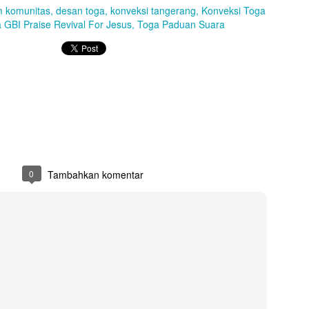
Tambahkan komentar
m komunitas
desan toga
konveksi tangerang
Konveksi Toga
 GBI Praise Revival For Jesus
Toga Paduan Suara
Wearpack Anzawara Coal
0
Tambahkan komentar