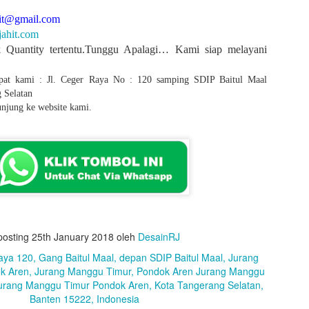
hit@gmail.com
ahit.com
 Quantity tertentu.Tunggu Apalagi… Kami siap melayani
mpat kami : Jl. Ceger Raya No : 120 samping SDIP Baitul Maal
 Selatan
unjung ke website kami.
Design : Dibuat oleh Rumahjahit
Pola : Dibuat oleh
Rumahjahit.com
Model : Kemeja
Bahan Verlando Tropical Warna Abu-abu (26) & List Merah (19)
Kancing tutup, Pakai Saku Depan Bobok ( Kanan Kiri )
Kerah biasa, Logo bordir langsung
Belahan kanan kiri, Saku pulpen di lengan kiri
Scoder lengan
Ukuran: S-XXL
posting
25th January 2018
oleh
DesainRJ
Diposting
23rd August 2021
oleh
DesainRJ
aya 120, Gang Baitul Maal, depan SDIP Baitul Maal, Jurang
k Aren, Jurang Manggu Timur, Pondok Aren Jurang Manggu
urang Manggu Timur Pondok Aren, Kota Tangerang Selatan,
Banten 15222, Indonesia
0