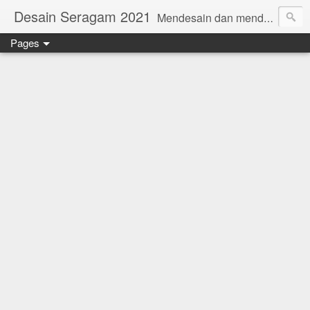
Desain Seragam 2021
Mendesain dan mendesain ulang SERAGAM KERJA 2018 www.rumahjahit.com
Pages