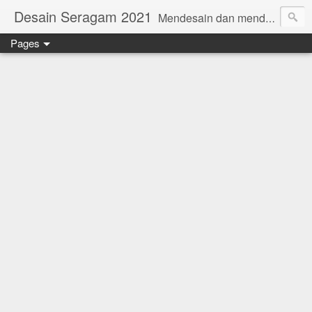
Desain Seragam 2021
Mendesain dan mendesain ulang SERAGAM KERJA 2018 www.rumahjahit.com
Pages