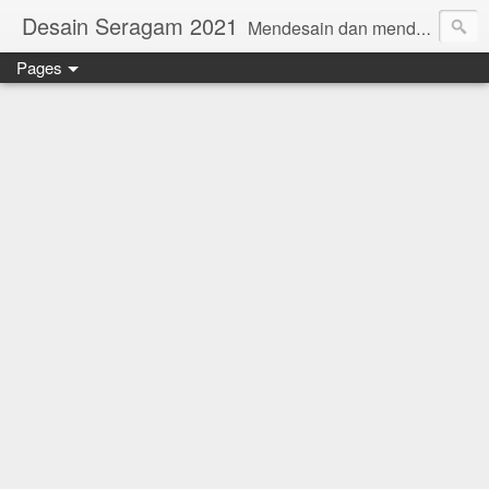
Desain Seragam 2021
Mendesain dan mendesain ulang SERAGAM KERJA 2018 www.rumahjahit.com
Pages