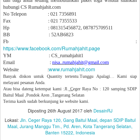
dan bagi anda sedang membutuhkan paket toga wisuda silahkan
hubungi CS Rumahjahit.com
No Telepon : 021 7356891
Fax : 021 7355533
Hp : 081315456872, 087875709511
BB : 52AB6823
Fb :
https://www.facebook.com/Rumahjahit.page
YM : CS_rumahjahit1
Email :
nisa..rumahjahit@gmail.com
www.rumahjahit.com
Website :
Banyak diskon untuk Quantity tertentu.Tunggu Apalagi… Kami siap
melayani pesanan Anda.
Atau bisa dateng ketempat kami :Jl.
C
eger Raya No : 120 samping SDIP
Baitul Maal ,Pondok Aren ,Tangerang Selatan
Terima kasih sudah berkunjung ke website kami.
Diposting
26th August 2017
oleh
DesainRJ
Lokasi:
Jln. Ceger Raya 120, Gang Baitul Maal, depan SDIP Baitul
Maal, Jurang Manggu Tim., Pd. Aren, Kota Tangerang Selatan,
Banten 15222, Indonesia