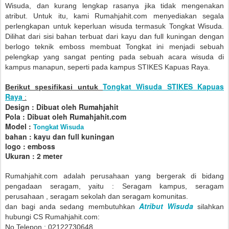
Wisuda, dan kurang lengkap rasanya jika tidak mengenakan
atribut. Untuk itu, kami Rumahjahit.com menyediakan segala
perlengkapan untuk keperluan wisuda termasuk Tongkat Wisuda.
Dilihat dari sisi bahan terbuat dari kayu dan full kuningan dengan
berlogo teknik emboss membuat Tongkat ini menjadi sebuah
pelengkap yang sangat penting pada sebuah acara wisuda di
kampus manapun, seperti pada kampus STIKES Kapuas Raya.
Tongkat Wisuda STIKES Kapuas
Berikut spesifikasi untuk
Raya
:
Design : Dibuat oleh Rumahjahit
Pola : Dibuat oleh Rumahjahit.com
Model :
Tongkat Wisuda
bahan : kayu dan full kuningan
logo : emboss
Ukuran : 2 meter
Rumahjahit.com adalah perusahaan yang bergerak di bidang
pengadaan seragam, yaitu : Seragam kampus, seragam
perusahaan , seragam sekolah dan seragam komunitas.
Atribut Wisuda
dan bagi anda sedang membutuhkan
silahkan
hubungi CS Rumahjahit.com:
No Telepon : 02122730648