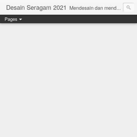
Desain Seragam 2021
Mendesain dan mendesain ulang SERAGAM KERJA 2018 www.rumahjahit.com
Pages