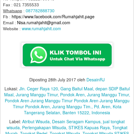
Fax : 021 7355533
Whatsapp
:
087782888730
https://www.facebook.com/Rumahjahit.page
Fb :
Nisa.rumahjahit@gmail.com
Email :
www.rumahjahit.com
Website :
Diposting
28th July 2017
oleh
DesainRJ
Lokasi:
Jln. Ceger Raya 120, Gang Baitul Maal, depan SDIP Baitul
Maal, Jurang Manggu Timur, Pondok Aren, Jurang Manggu Timur,
Pondok Aren Jurang Manggu Timur Pondok Aren Jurang Manggu
Timur Pondok Aren, Jurang Manggu Tim., Pd. Aren, Kota
Tangerang Selatan, Banten 15222, Indonesia
Label:
Atribut Wisuda
Desain Seragam Kampus
jual tongkat
wisuda
Perlengakapan Wisuda
STIKES Kapuas Raya
Tongkat
Murah
Tongkat Pedel
Tongkat Wisuda
Tongkat Wisuda STIKES