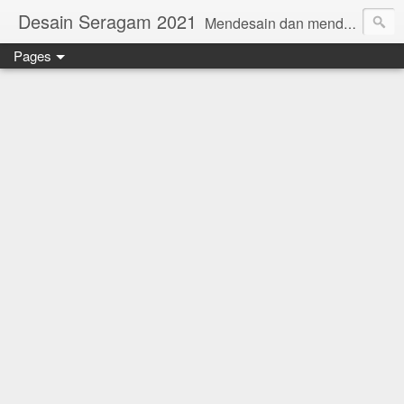
Desain Seragam 2021
Mendesain dan mendesain ulang SERAGAM KERJA 2018 www.rumahjahit.com
Pages