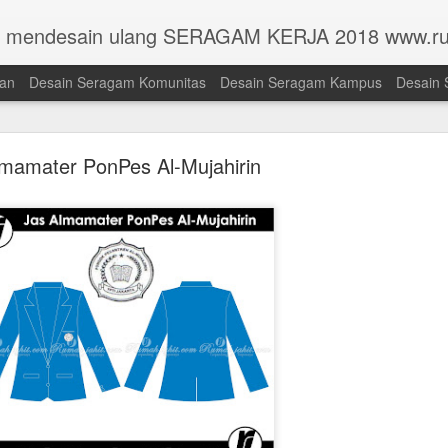
n mendesain ulang SERAGAM KERJA 2018 www.ru
han
Desain Seragam Komunitas
Desain Seragam Kampus
Desain 
lmamater PonPes Al-Mujahirin
Toga Universitas Pembangunan Jaya