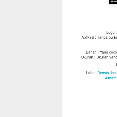
Logo 
Aplikasi : Tanpa pur
Bahan : Yang cocok
Ukuran : Ukuran yang
Label:
Desain Jas
Jubah
Almama
List Jubah
Slaber : Bahan saten,
Kalung : Bahan saten,
Topi : Bahan Bestway
kun