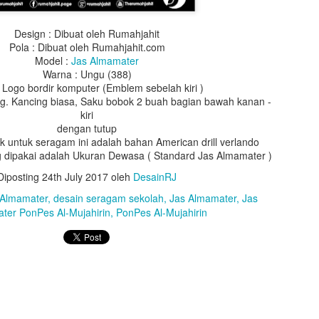
Design : Dibuat oleh Rumahjahit
Pola : Dibuat oleh Rumahjahit.com
Model :
Jas Almamater
Warna : Ungu (388)
:
Logo bordir komputer (Emblem sebelah kiri
)
ing. Kancing biasa, Saku bobok 2 buah bagian bawah kanan -
kiri
dengan tutup
 untuk seragam ini adalah bahan American drill verlando
 dipakai adalah Ukuran Dewasa ( Standard Jas Almamater )
Design : Dibuat oleh Rumahjahit
Diposting
24th July 2017
oleh
DesainRJ
Pola : Dibuat oleh Rumahjahit.com
Model :
Toga Wisuda
 Almamater
desain seragam sekolah
Jas Almamater
Jas
 : Bahan BestWay, Warna Hitam (10), Lipitan 1 dipunggung kedalama
ter PonPes Al-Mujahirin
PonPes Al-Mujahirin
lipitan 2 dada kana kiri kedalaman 2cm.
 : bahan saten warna merah (21c), Lebar list tengah 16cm, lebar list
 melingkar, lebar 50cm, Leher 18cm, Lebar kerah 16cm, warna merah (
(49b) dan biru dirasat
 Warna putih list pita warna merah (21c), hijau (06b), dan biru dirasat,
gantung
 bentuk segi lima, sisi 20cm, pakai bandul, tinggi songko 10cm, karto
ing tali topi waran orange, biru, dan juga perpaduan merah biru dan h