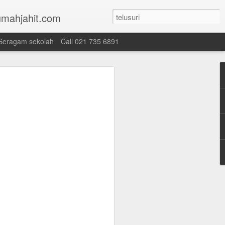
mahjahit.com
Seragam sekolah
Call 021 735 6891