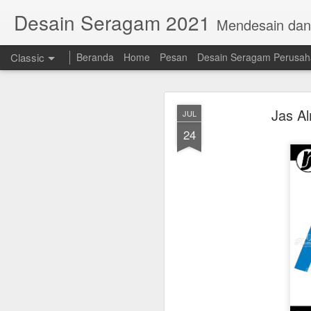
Desain Seragam 2021
Mendesain da
Classic
Beranda
Home
Pesan
Desain Seragam Perusa
Jas A
JUL
24
AUG
23