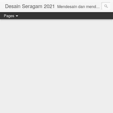
Desain Seragam 2021
Mendesain dan mendesain ulang SERAGAM KERJA 2018 www.rumahjahit.com
Pages