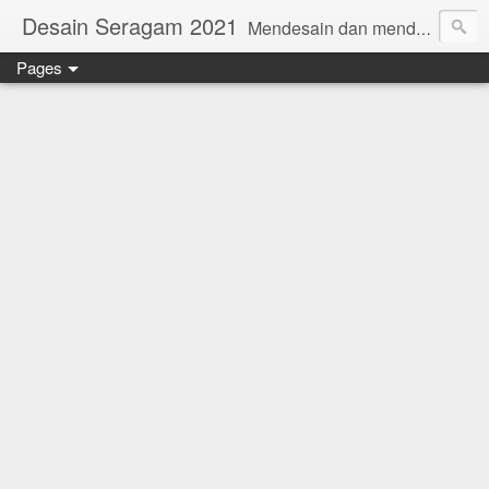
Desain Seragam 2021
Mendesain dan mendesain ulang SERAGAM KERJA 2018 www.rumahjahit.com
Pages