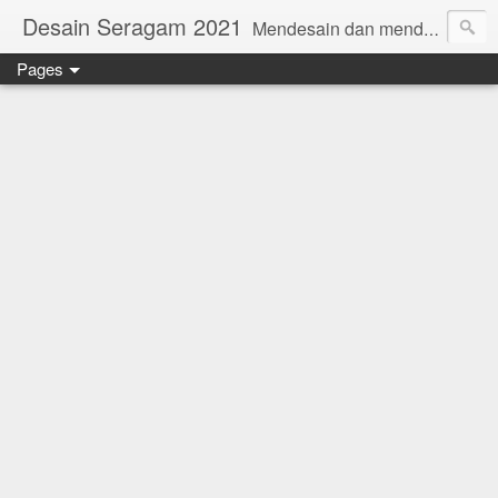
Desain Seragam 2021
Mendesain dan mendesain ulang SERAGAM KERJA 2018 www.rumahjahit.com
Pages