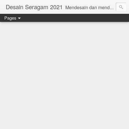
Desain Seragam 2021
Mendesain dan mendesain ulang SERAGAM KERJA 2018 www.rumahjahit.com
Pages