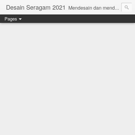
Desain Seragam 2021
Mendesain dan mendesain ulang SERAGAM KERJA 2018 www.rumahjahit.com
Pages